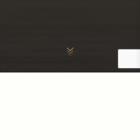
ᲠᲐᲢᲝᲛ ᲩᲕᲔᲜ?
ᲚᲘᲓᲔᲠᲘ ᲙᲝᲛᲞᲐᲜᲘᲐ 9
ᲬᲚᲘᲐᲜᲘ ᲒᲐᲛᲝᲪᲓᲘᲚᲔᲑᲘᲗ