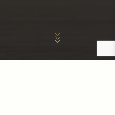
ᲠᲐᲢᲝᲛ ᲩᲕᲔᲜ?
ᲚᲘᲓᲔᲠᲘ ᲙᲝᲛᲞᲐᲜᲘᲐ 9
ᲬᲚᲘᲐᲜᲘ ᲒᲐᲛᲝᲪᲓᲘᲚᲔᲑᲘᲗ