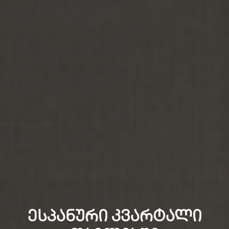
ᲔᲡᲞᲐᲜᲣᲠᲘ ᲙᲕᲐᲠᲢᲐᲚᲘ
ᲘᲔᲚᲗᲘ ᲙᲕᲐᲠᲢᲐᲚᲘ