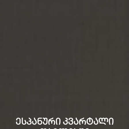
ᲔᲡᲞᲐᲜᲣᲠᲘ ᲙᲕᲐᲠᲢᲐᲚᲘ
ᲘᲔᲚᲗᲘ ᲙᲕᲐᲠᲢᲐᲚᲘ