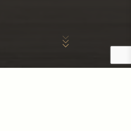
ᲠᲐᲢᲝᲛ ᲩᲕᲔᲜ?
ᲚᲘᲓᲔᲠᲘ ᲙᲝᲛᲞᲐᲜᲘᲐ 9
ᲬᲚᲘᲐᲜᲘ ᲒᲐᲛᲝᲪᲓᲘᲚᲔᲑᲘᲗ