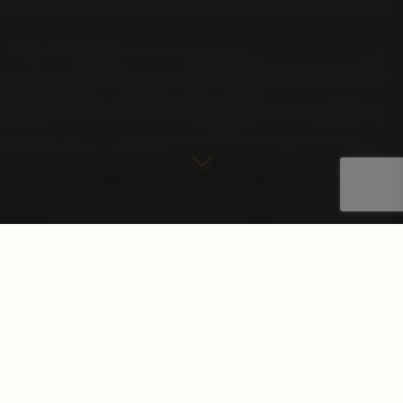
ᲠᲐᲢᲝᲛ ᲩᲕᲔᲜ?
ᲚᲘᲓᲔᲠᲘ ᲙᲝᲛᲞᲐᲜᲘᲐ 9